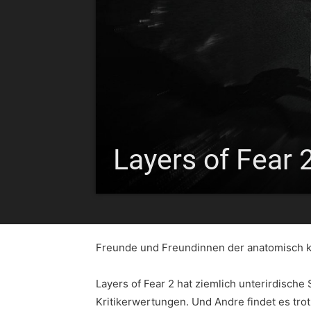
Layers of Fear 
Freunde und Freundinnen der anatomisch k
Layers of Fear 2 hat ziemlich unterirdisch
Kritikerwertungen. Und Andre findet es tro