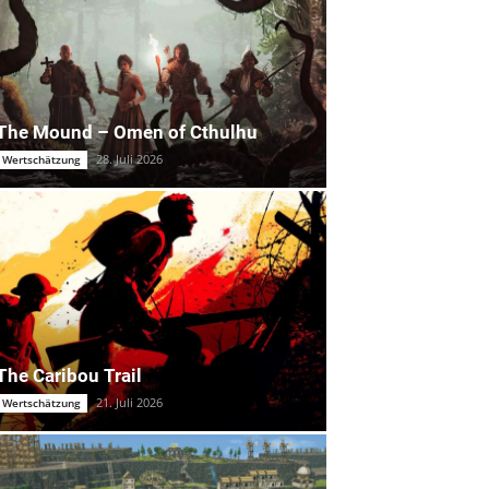
The Mound – Omen of Cthulhu
28. Juli 2026
Wertschätzung
The Caribou Trail
21. Juli 2026
Wertschätzung