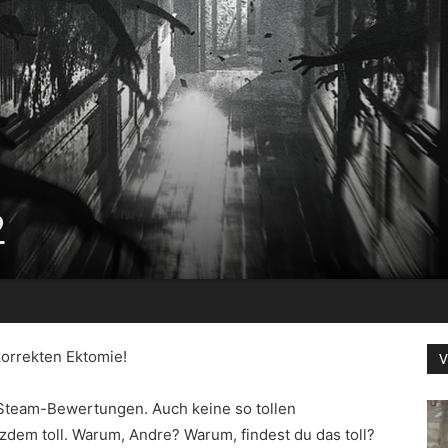
2
orrekten Ektomie!
V
e Steam-Bewertungen. Auch keine so tollen
tzdem toll. Warum, Andre? Warum, findest du das toll?