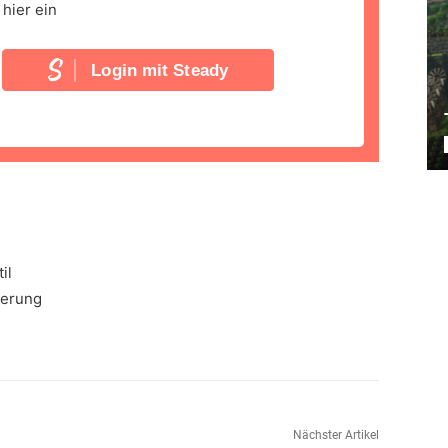
hier ein
Login mit Steady
e
il
uerung
Nächster Artikel