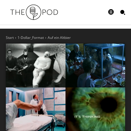
Start
1-Dollar_Format
Auf ein Altbier