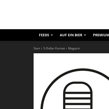
FEEDS
AUF EIN BIER
PREMIUM
Start
5-Dollar-Format
Magazin