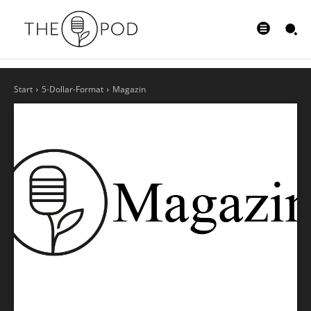
Start
5-Dollar-Format
Magazin