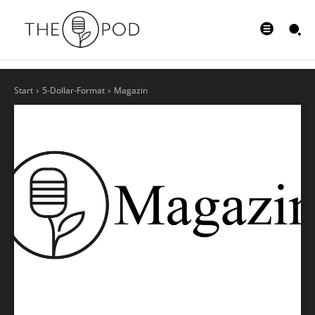
Start
5-Dollar-Format
Magazin