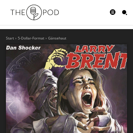
Start
5-Dollar-Format
Gänsehaut