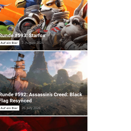
Runde #593: Starfox
2. August 2026
Auf ein Bier
Runde #592: Assassin’s Creed: Black
Flag Resynced
26. July 2026
Auf ein Bier