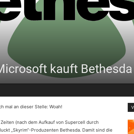
icrosoft kauft Bethesda
h mal an dieser Stelle: Woah!
V
r Zeiten (nach dem Aufkauf von Supercell durch
luckt „Skyrim“-Produzenten Bethesda. Damit sind die