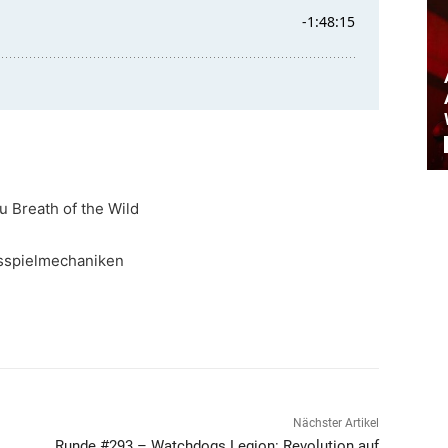
u Breath of the Wild
ksspielmechaniken
Nächster Artikel
.
Runde #293 – Watchdogs Legion: Revolution auf