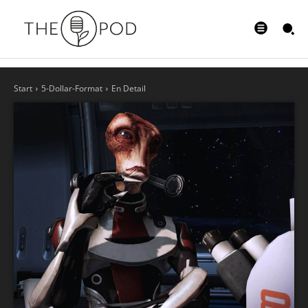
Start
5-Dollar-Format
En Detail