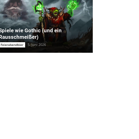
Spiele wie Gothic (und ein
Rausschmeißer)
5. Juni 2026
Feierabendbier