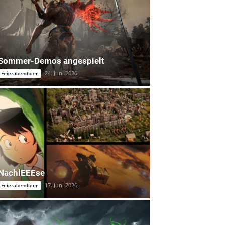
Sommer-Demos angespielt
24. Juni 2026
Feierabendbier
NachlEEEse
17. Juni 2026
Feierabendbier