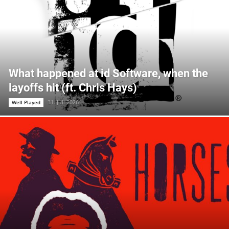
What happened at id Software, when the
layoffs hit (ft. Chris Hays)
31. Juli 2026
Well Played