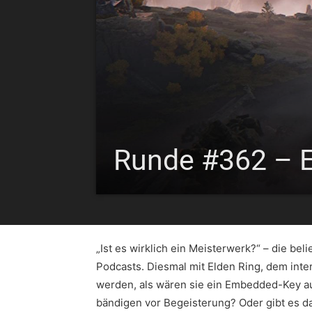
Runde #362 – E
„Ist es wirklich ein Meisterwerk?“ – die be
Podcasts. Diesmal mit Elden Ring, dem int
werden, als wären sie ein Embedded-Key aus
bändigen vor Begeisterung? Oder gibt es da