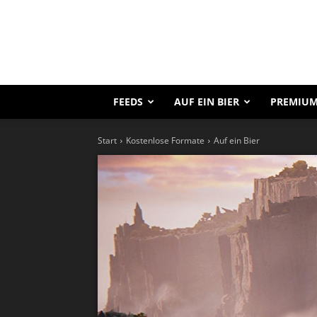
FEEDS
AUF EIN BIER
PREMIUM
Start
Kostenlose Formate
Auf ein Bier