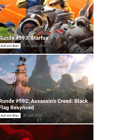
Runde #593: Starfox
2. August 2026
Auf ein Bier
Runde #592: Assassin’s Creed: Black
Flag Resynced
26. Juli 2026
Auf ein Bier