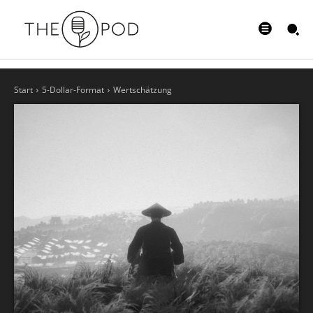
Start
5-Dollar-Format
Wertschätzung