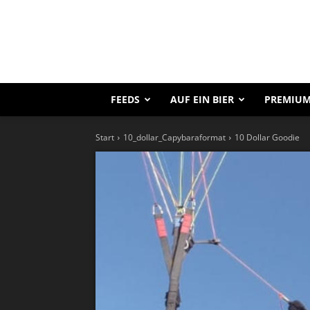
FEEDS
AUF EIN BIER
PREMIUM
Start
10_dollar_Capybaraformat
10 Dollar Goodie