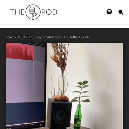
Start
10_dollar_Capybaraformat
10 Dollar Goodie