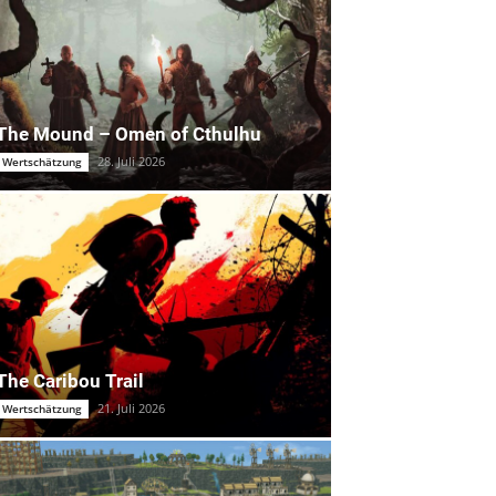
The Mound – Omen of Cthulhu
28. Juli 2026
Wertschätzung
The Caribou Trail
21. Juli 2026
Wertschätzung