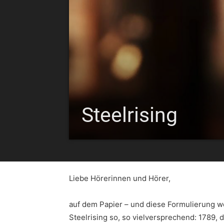
Steelrising
Liebe Hörerinnen und Hörer,
auf dem Papier – und diese Formulierung wer
Steelrising so, so vielversprechend: 1789, 