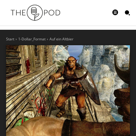
Start
1-Dollar_Format
Auf ein Altbier