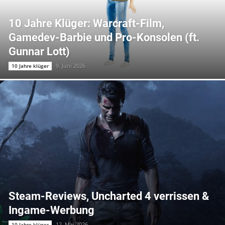
10 Jahre Klüger: Warcraft-Film,
Gamedev-Barbie und Pro-Konsolen (ft.
Gunnar Lott)
9. Juni 2026
10 Jahre klüger
Steam-Reviews, Uncharted 4 verrissen &
Ingame-Werbung
12. Mai 2026
10 Jahre klüger