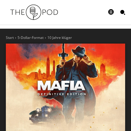
Start
5-Dollar-Format
10 Jahre klüger