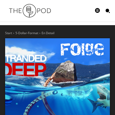
Start
5-Dollar-Format
En Detail