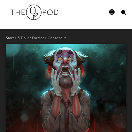
Start
5-Dollar-Format
Gänsehaut