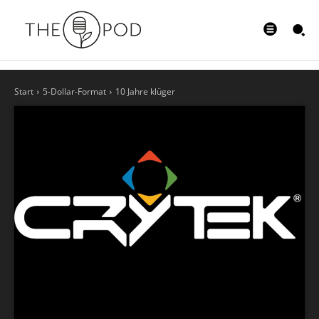
Start
5-Dollar-Format
10 Jahre klüger