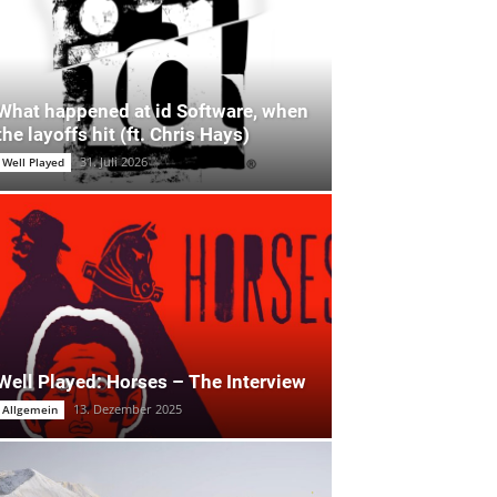
What happened at id Software, when
the layoffs hit (ft. Chris Hays)
31. Juli 2026
Well Played
Well Played: Horses – The Interview
13. Dezember 2025
Allgemein