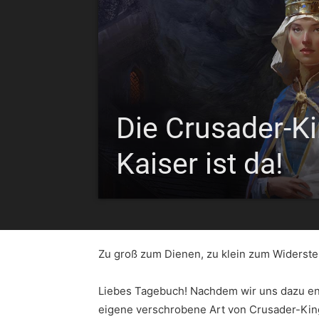
Die Crusader-Ki
Kaiser ist da!
Zu groß zum Dienen, zu klein zum Widerst
Liebes Tagebuch! Nachdem wir uns dazu en
eigene verschrobene Art von Crusader-Kin