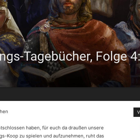
ngs-Tagebücher, Folge 4:
ehen
V
tschlossen haben, für euch da draußen unsere
gs-Koop zu spielen und aufzunehmen, ruht das