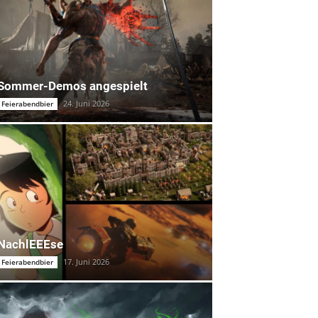
Sommer-Demos angespielt
24. Juni 2026
Feierabendbier
NachlEEEse
17. Juni 2026
Feierabendbier