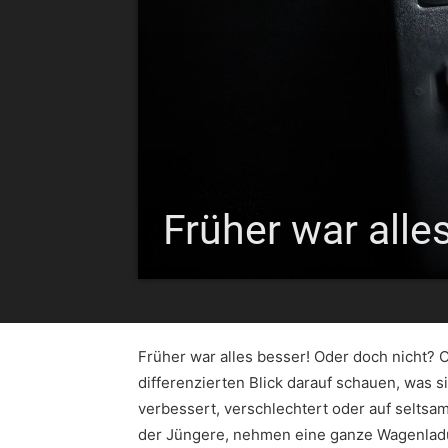
Früher war alle
Früher war alles besser! Oder doch nicht?
differenzierten Blick darauf schauen, was 
verbessert, verschlechtert oder auf selts
der Jüngere, nehmen eine ganze Wagenladun