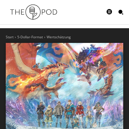
Start
5-Dollar-Format
Wertschätzung