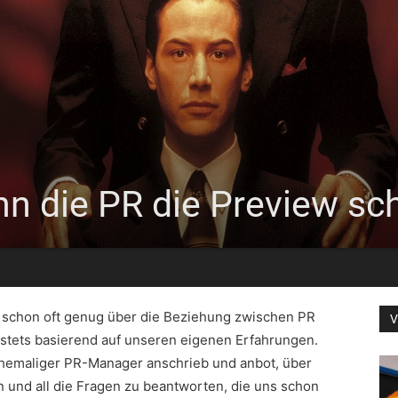
n die PR die Preview sch
 schon oft genug über die Beziehung zwischen PR
V
stets basierend auf unseren eigenen Erfahrungen.
ehemaliger PR-Manager anschrieb und anbot, über
n und all die Fragen zu beantworten, die uns schon