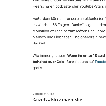
verdiente 5-Sterne-Wertung auf iTunes
(T
Heerscharen podcastender Youtube-Stars i
Außerdem könnt ihr unsere ambitionierten W
inzwischen 66 Folgen „Danke“ sagen, inde
monatlich werdet ihr zum Mäzen und Förder
Mensch und Liebhaber. Und obendrein bekom
Backer!
Wie immer gilt aber:
Wenn ihr unter 18 seid
behaltet euer Geld
. Schreibt uns auf
Faceb
gratis.
Vorheriger Artikel
Runde #65: Ich spiele, wie ich will!