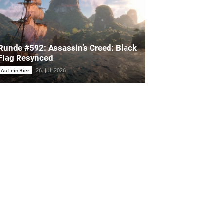
Runde #592: Assassin’s Creed: Black
Flag Resynced
26. Juli 2026
Auf ein Bier