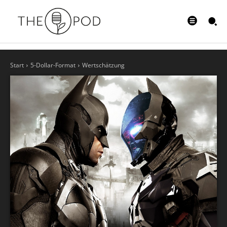
Start
5-Dollar-Format
Wertschätzung