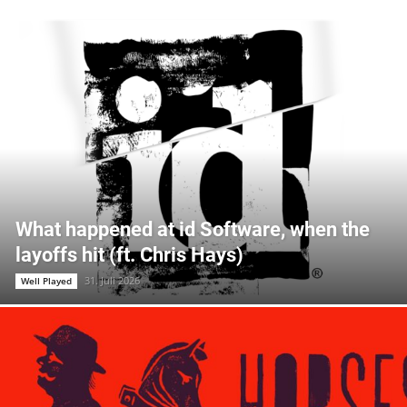
What happened at id Software, when the
layoffs hit (ft. Chris Hays)
31. Juli 2026
Well Played