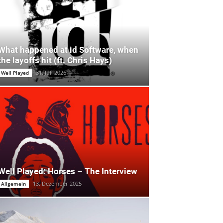
What happened at id Software, when
the layoffs hit (ft. Chris Hays)
31. Juli 2026
Well Played
Well Played: Horses – The Interview
13. Dezember 2025
Allgemein