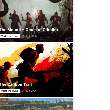
The Mound – Omen of Cthulhu
28. Juli 2026
Wertschätzung
The Caribou Trail
21. Juli 2026
Wertschätzung