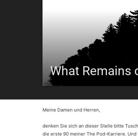
What Remains o
Meine Damen und Herren,
denken Sie sich an dieser Stelle bitte Tusc
die erste 90 meiner The Pod-Karriere. Und