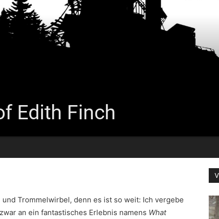
f Edith Finch
V
h und Trommelwirbel, denn es ist so weit: Ich vergebe
 zwar an ein fantastisches Erlebnis namens
What