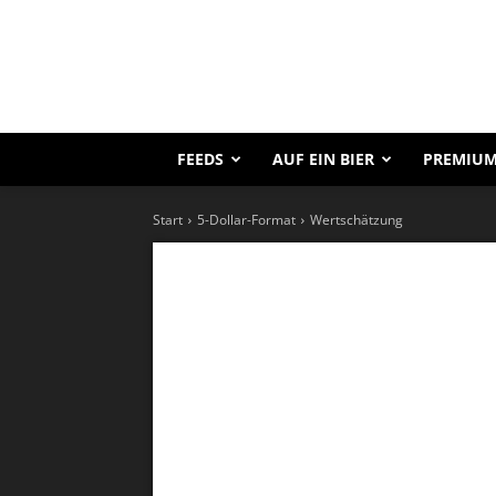
FEEDS
AUF EIN BIER
PREMIUM
Start
5-Dollar-Format
Wertschätzung