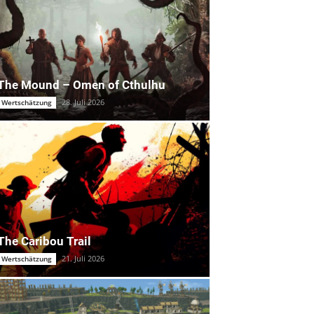
The Mound – Omen of Cthulhu
28. Juli 2026
Wertschätzung
The Caribou Trail
21. Juli 2026
Wertschätzung