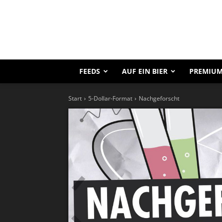
FEEDS
AUF EIN BIER
PREMIUM
Start
5-Dollar-Format
Nachgeforscht