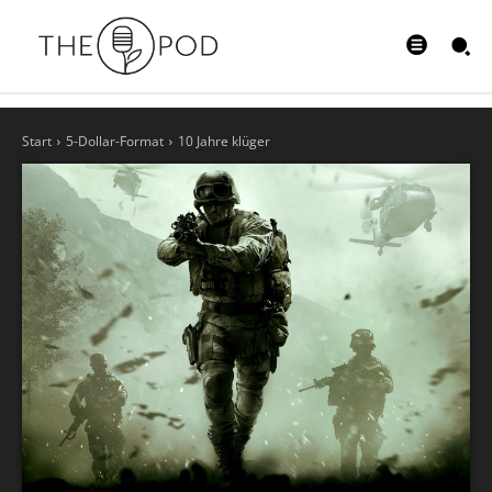
Start
5-Dollar-Format
10 Jahre klüger