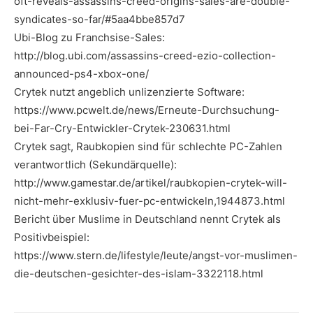
oft-reveals-assassins-creed-origins-sales-are-double-
syndicates-so-far/#5aa4bbe857d7
Ubi-Blog zu Franchsise-Sales:
http://blog.ubi.com/assassins-creed-ezio-collection-
announced-ps4-xbox-one/
Crytek nutzt angeblich unlizenzierte Software:
https://www.pcwelt.de/news/Erneute-Durchsuchung-
bei-Far-Cry-Entwickler-Crytek-230631.html
Crytek sagt, Raubkopien sind für schlechte PC-Zahlen
verantwortlich (Sekundärquelle):
http://www.gamestar.de/artikel/raubkopien-crytek-will-
nicht-mehr-exklusiv-fuer-pc-entwickeln,1944873.html
Bericht über Muslime in Deutschland nennt Crytek als
Positivbeispiel:
https://www.stern.de/lifestyle/leute/angst-vor-muslimen-
die-deutschen-gesichter-des-islam-3322118.html