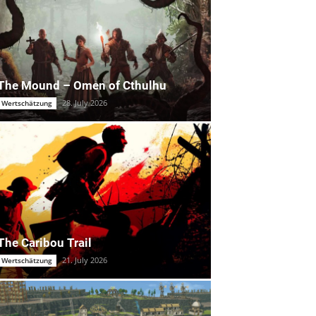
The Mound – Omen of Cthulhu
28. July 2026
Wertschätzung
The Caribou Trail
21. July 2026
Wertschätzung