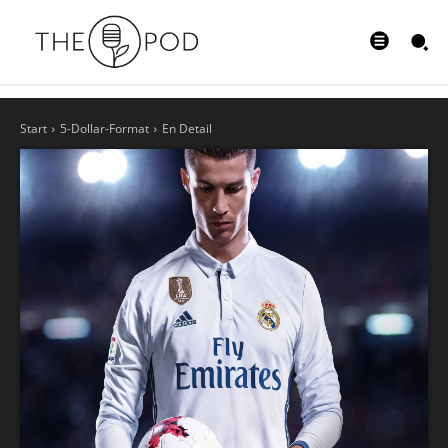
Start
5-Dollar-Format
En Detail