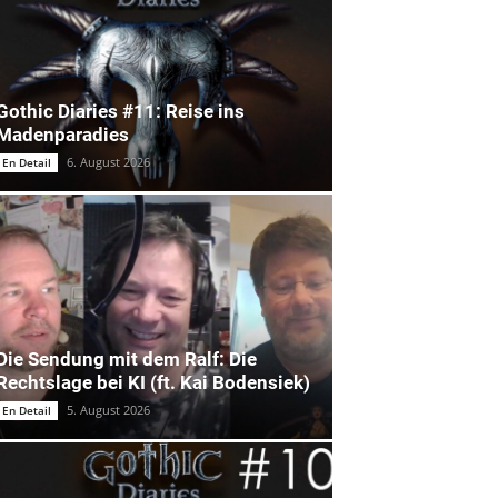
Gothic Diaries #11: Reise ins
Madenparadies
6. August 2026
En Detail
Die Sendung mit dem Ralf: Die
Rechtslage bei KI (ft. Kai Bodensiek)
5. August 2026
En Detail