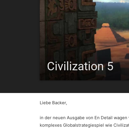
Civilization 5
Liebe Backer,
in der neuen Ausgabe von En Detail wagen w
komplexes Globalstrategiespiel wie Civiliza