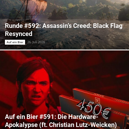
Runde #592: Assassin’s Creed: Black Flag
Resynced
26. Juli 2026
Auf ein Bier
Auf ein Bier #591: Die Hardware-
Apokalypse (ft. Christian Lutz-Weicken)