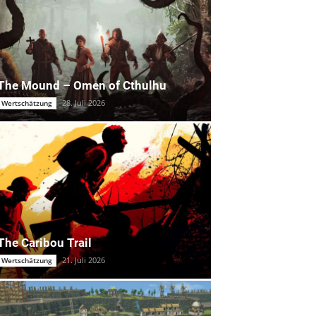
The Mound – Omen of Cthulhu
28. Juli 2026
Wertschätzung
The Caribou Trail
21. Juli 2026
Wertschätzung