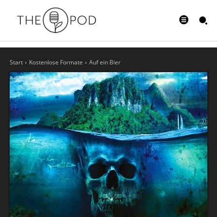
Start
Kostenlose Formate
Auf ein Bier