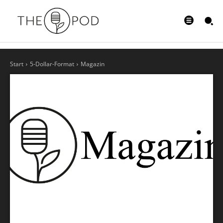
Start
5-Dollar-Format
Magazin