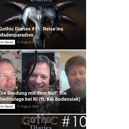
Gothic Diaries #11: Reise ins
Madenparadies
6. August 2026
En Detail
Die Sendung mit dem Ralf: Die
Rechtslage bei KI (ft. Kai Bodensiek)
5. August 2026
En Detail