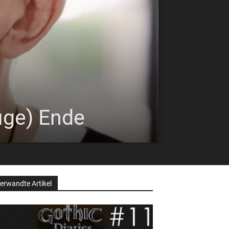
fige) Ende
erwandte Artikel