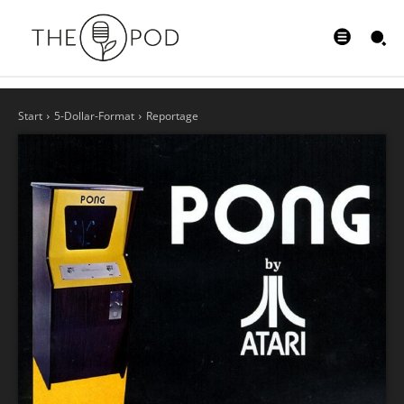
Start
5-Dollar-Format
Reportage