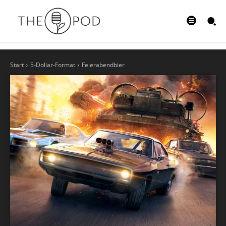
Start
5-Dollar-Format
Feierabendbier