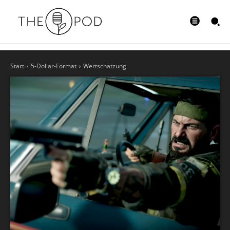
Start
5-Dollar-Format
Wertschätzung