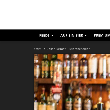
FEEDS
AUF EIN BIER
PREMIUM
Start
5-Dollar-Format
Feierabendbier