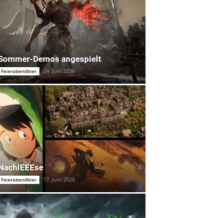
Sommer-Demos angespielt
24. Juni 2026
Feierabendbier
NachlEEEse
17. Juni 2026
Feierabendbier