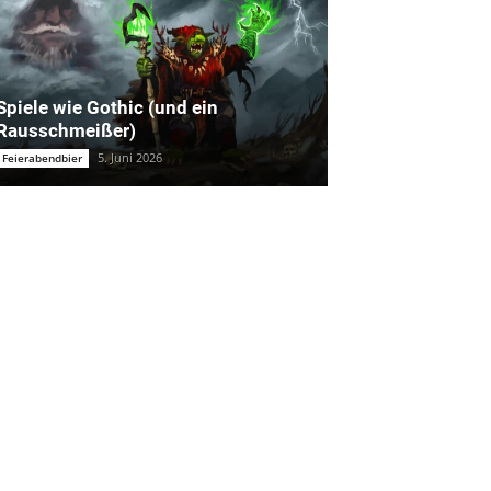
Spiele wie Gothic (und ein
Rausschmeißer)
5. Juni 2026
Feierabendbier