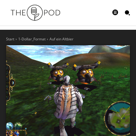
Start
1-Dollar_Format
Auf ein Altbier