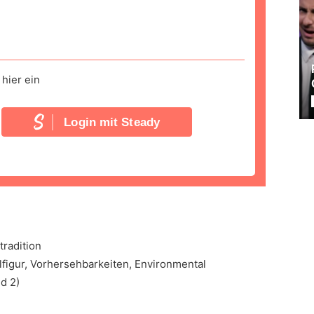
hier ein
Login mit Steady
tradition
lfigur, Vorhersehbarkeiten, Environmental
d 2)