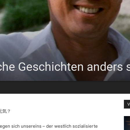
he Geschichten anders 
V
シ、元気？
en sich unsereins – der westlich sozialisierte