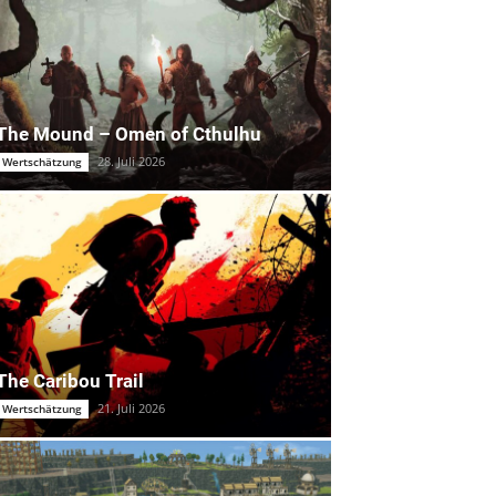
The Mound – Omen of Cthulhu
28. Juli 2026
Wertschätzung
The Caribou Trail
21. Juli 2026
Wertschätzung