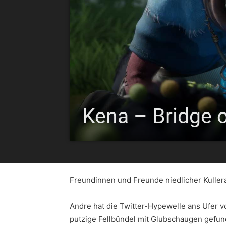
Kena – Bridge o
Freundinnen und Freunde niedlicher Kuller
Andre hat die Twitter-Hypewelle ans Ufer vo
putzige Fellbündel mit Glubschaugen gefu