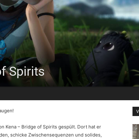
f Spirits
augen!
V
n Kena – Bridge of Spirits gespült. Dort hat er
nden, schicke Zwischensequenzen und solides,