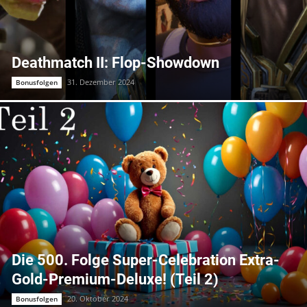
Deathmatch II: Flop-Showdown
31. Dezember 2024
Bonusfolgen
Die 500. Folge Super-Celebration Extra-
Gold-Premium-Deluxe! (Teil 2)
20. Oktober 2024
Bonusfolgen