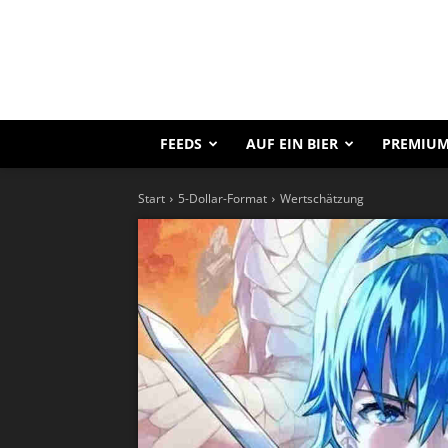
FEEDS
AUF EIN BIER
PREMIUM
Start
5-Dollar-Format
Wertschätzung