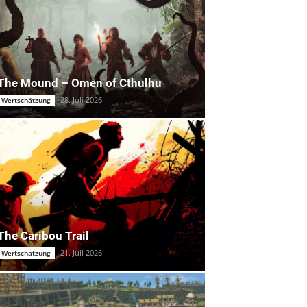
The Mound – Omen of Cthulhu
28. Juli 2026
Wertschätzung
The Caribou Trail
21. Juli 2026
Wertschätzung