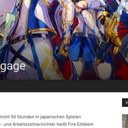
ngage
V
icht 50 Stunden in japanischen Spielen
 und Arbeitszeitvernichter heißt Fire Emblem