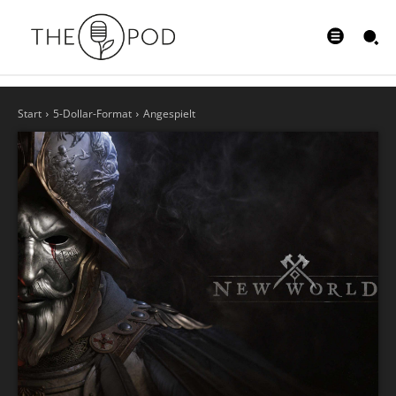
Start
5-Dollar-Format
Angespielt